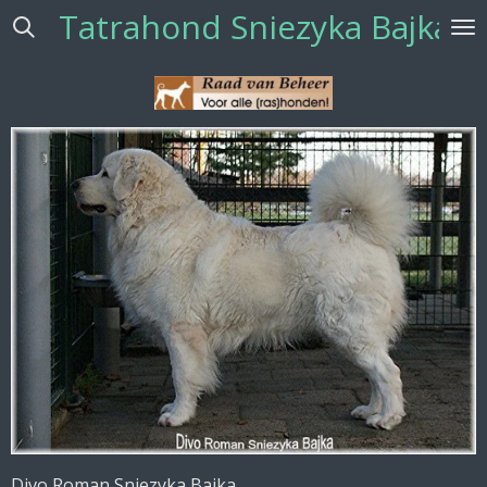
Tatrahond Sniezyka Bajka. 
Skip
to
main
content
Divo Roman Sniezyka Bajka