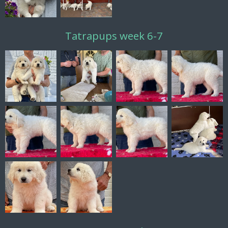
Tatrapups week
6-7