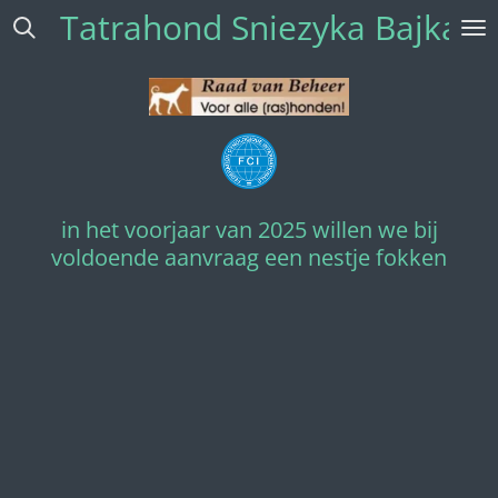
Tatrahond Sniezyka Bajka. 
Skip
to
main
content
in het voorjaar van 2025 willen we bij
voldoende aanvraag een nestje fokken